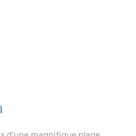
a
pas d’une magnifique plage,