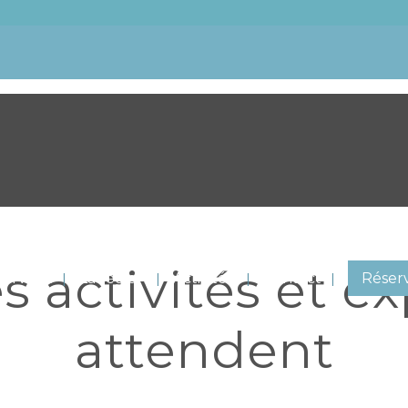
 activités et ex
Services
La région
Activités
Contact
Réser
attendent