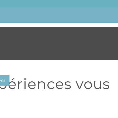
périences vous
ver