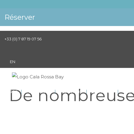
réserver
+33 (0) 7 87 19 07 56
EN
De nombreuses
Accueil
Nos suites
Nos villas
Le Resort
Les 